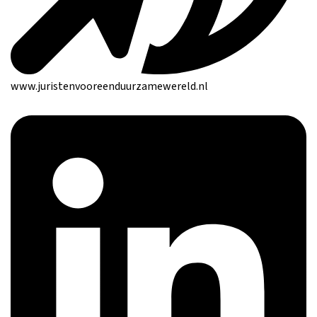
www.juristenvooreenduurzamewereld.nl